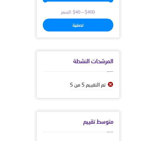
$400
—
$40
السعر:
تصفية
المرشحات النشطة
تم التقييم 5 من 5
متوسط ​​تقييم