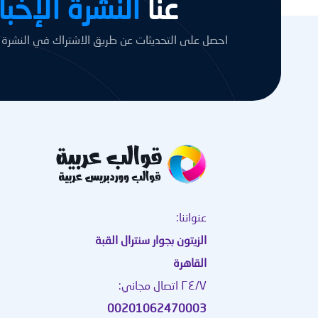
عنا
النشرة الإخبا
احصل على التحديثات عن طريق الاشتراك في النشرة ال
عنواننا:
الزيتون بجوار سنترال القبة
القاهرة
٢٤/٧ اتصال مجاني:
00201062470003