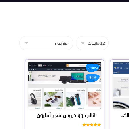
تخفيض!
31%
قالب ووردبريس التسوق الذكي
قالب ووردبريس متجر أمازون