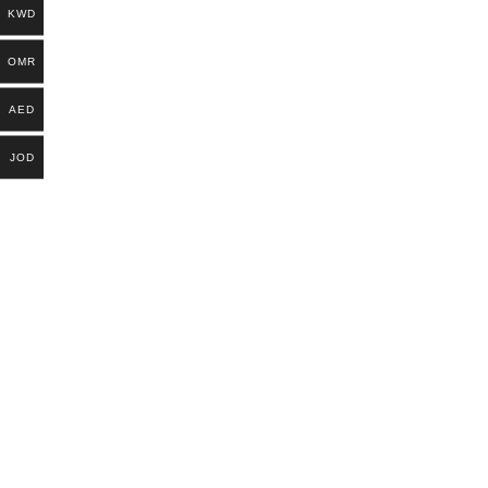
KWD
OMR
AED
JOD