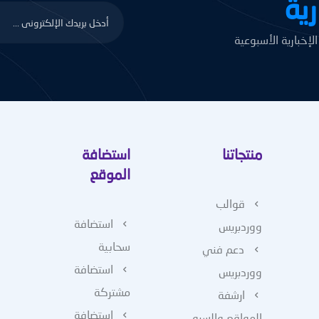
رية
إخبارية الأسبوعية
منتجاتنا
استضافة
الموقع
قوالب
استضافة
ووردبريس
سحابية
دعم فني
استضافة
ووردبريس
مشتركة
ارشفة
استضافة
المواقع والسيو