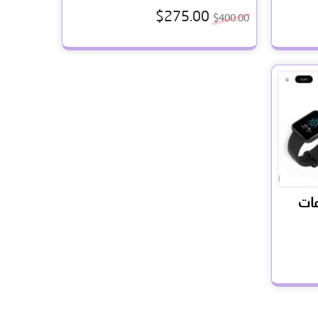
تم التقييم
5.00
$
275.00
$
400.00
من 5
عات