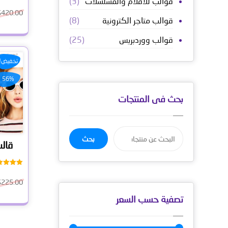
قوالب للافلام والمسلسلات
(3)
تم التق
0
$
420.00
من
قوالب متاجر الكترونية
(8)
قوالب ووردبريس
(25)
تخفيض!
56%
بحث فى المنتجات
بحث
تم التق
0
$
225.00
من
تصفية حسب السعر