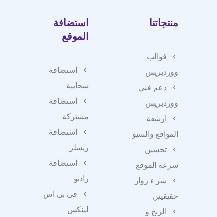
منتجاتنا
استضافة
الموقع
قوالب
استضافة
ووردبريس
سحابية
دعم فني
استضافة
ووردبريس
مشتركة
ارشفة
استضافة
المواقع والسيو
ريسلر
تحسين
استضافة
سرعة الموقع
راديو
شراء زوار
فى بى اس
حقيقيين
لينكس
الربح و