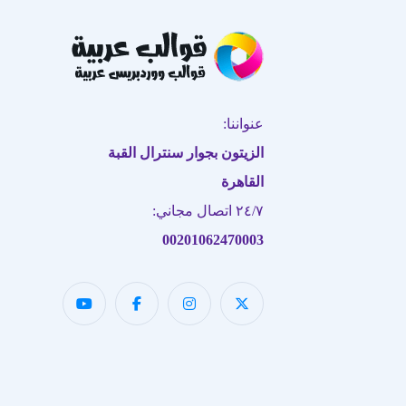
عنواننا:
الزيتون بجوار سنترال القبة
القاهرة
٢٤/٧ اتصال مجاني:
00201062470003