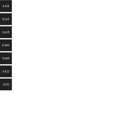
SAR
EGP
QAR
KWD
OMR
AED
JOD