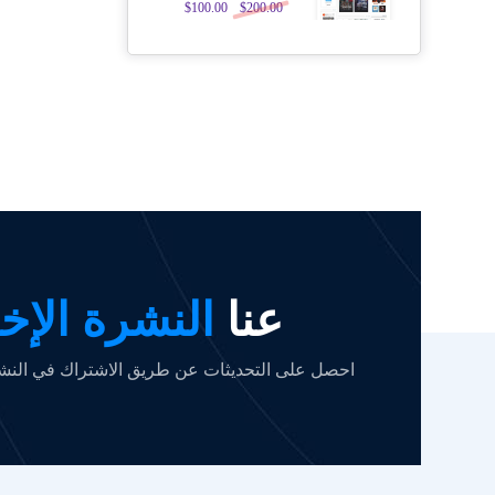
تم التقييم
$
100.00
$
200.00
5.00
من 5
عنا
النشرة الإخب
احصل على التحديثات عن طريق الاشتراك في النشرة