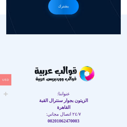
يشترك
USD
عنواننا:
الزيتون بجوار سنترال القبة
القاهرة
٢٤/٧ اتصال مجاني:
00201062470003