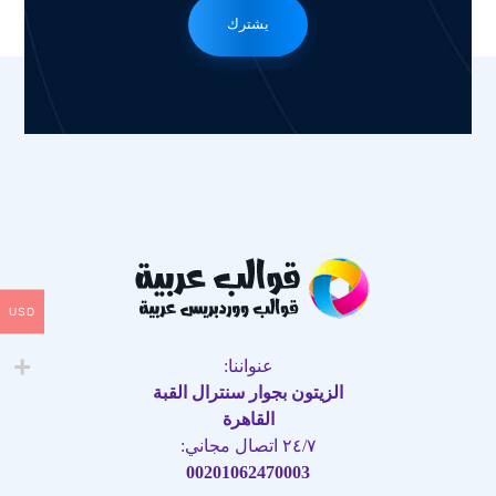
يشترك
USD
عنواننا:
الزيتون بجوار سنترال القبة
القاهرة
٢٤/٧ اتصال مجاني:
00201062470003