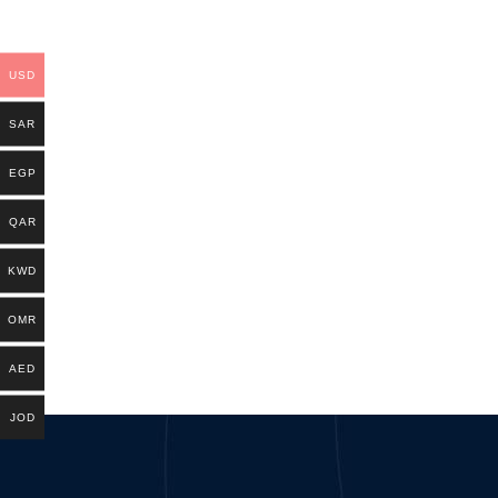
USD
SAR
EGP
QAR
KWD
OMR
AED
JOD