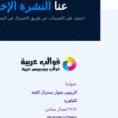
عنا
النشرة الإخب
احصل على التحديثات عن طريق الاشتراك في النشرة
عنواننا:
الزيتون بجوار سنترال القبة
القاهرة
٢٤/٧ اتصال مجاني:
00201062470003