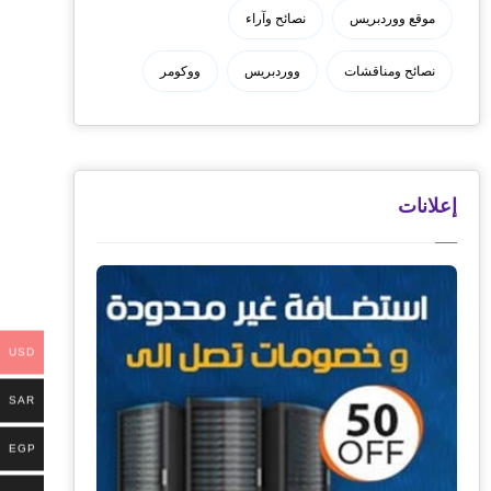
موقع ووردبريس
نصائح وآراء
نصائح ومناقشات
ووردبريس
ووكومر
إعلانات
USD
SAR
EGP