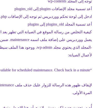
توجه إلى المجلد wp-contents
أعد تسمية مجلد الإضافات plugins إلى plugins_old
ادخل إلى لوحة تحكم ووردبريس ثم توجه إلى الإضافات ‎/wp-admin/plugins.php وهذا سوف يعطل أي إضافة مفقودة.
أعد تسمية المجلد plugins_old إلى plugins
كيفية التخلص من رسالة الموقع في الصيانة التي تظهر بعد ال
يعمل ووردب
-المجلد الذي يحتوي مجلد wp-admin،
لأعمال الصيانة:
“Briefly unavailable for scheduled maintenance. Check back in a minute”.
المرة الأولى.
أُصدر تحديث جديد لكن مدونتي لا ترى أن هذا الإصدار متوفر