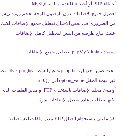
أخطاء PHP أو أخطاء قاعدة بيانات MySQL
تعطيل جميع الإضافات دون الوصول للوحة تحكم ووردبريس
من الضروري في بعض الأحيان تعطيل جميع الإضافات لكنك غ
عليك اتباع طريقة من اثنتين لتعطيل كامل الإضافات.
استخدم phpMyAdmin لتعطيل جميع الإضافات.
ابحث ضمن جدول wp_options عن السطر active_plugins ضمن عمود options_name.
غير قيمة الحقل option_value إلى a:0:{}‎
أو هيئ مجلد الإضافات باستخدام
لكنها تتطلب إعادة تفعيل الإضافات يدويًا.
نفذ ما يلي باستخدام اتصال FTP مدير ملفات الاستضافة: