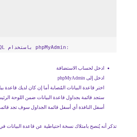
إليك خطوات إصلاح جدول في قاعدة بيانات MySQL باستخدام phpMyAdmin:
ادخل لحساب الاستضافة
ادخل إلى phpMyAdmin
اختر قاعدة البيانات المُصابة أما إن كان لديك قاعدة ب
ستجد قائمة بجداول قاعدة البيانات ضمن اللوحة الرئي
أسفل النافذة أي أسفل قائمة الجداول سوف تجد قائمة منسدلة. ا
تذكر أنه يُنصح بامتلاك نسخة احتياطية عن قاعدة البيانات ف