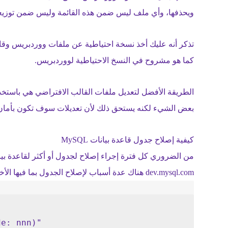
ويحذفها، وأي ملف ليس ضمن هذه القائمة وليس ضمن توزيعة ا
تذكر أنه عليك أخذ نسخة احتياطية عن ملفات ووردبريس وقاعدة 
كما هو مشروح في النسخ الاحتياطية لووردبريس.
بعض الشيء لكنه يستحق ذلك لأن تعديلات سوف تكون بأمان 
كيفية إصلاح جدول قاعدة بيانات MySQL
dev.mysql.com هناك عدة أسباب لإصلاح الجدول بما فيها الأخطاء مث- “Unexpected end of file”
"
de: nnn)"