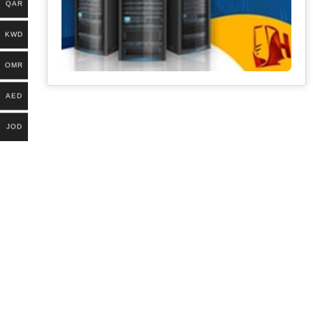
QAR
KWD
OMR
AED
JOD