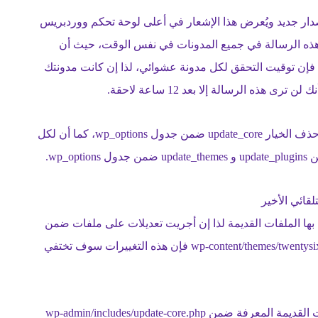
ار جديد ويُعرض هذا الإشعار في أعلى لوحة تحكم ووردبريس
لآن. لن تظهر هذه الرسالة في جميع المدونات في نفس الوقت، حيث أن
ن التحديثات كل 12 ساعة وبالتالي فإن توقيت التحقق لكل مدونة عشوائي، لذا إن كانت مدونتك
ذه الرسالة إلا بعد 12 ساعة لاحقة.
إن أردت لمدونتك أن تتحقق الآن عن وجود تحديثات تستطيع حذف الخيار update_core ضمن جدول wp_options، كما أن لكل
wp_.
قائي الأخير
بها الملفات القديمة لذا إن أجريت تعديلات على ملفات ضمن
قالب ووردبريس الافتراضي مثل تعديل الملف wp-content/themes/twentysixteen/style.css فإن هذه التغييرات سوف تختفي
انتبه إلى أن تحديث نواة ووردبريس يُطبق على قائمة بالملفات القديمة المعرفة ضمن wp-admin/includes/update-core.php