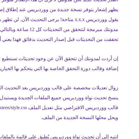
يظهر إشعار بتوفر نسخة جديدة من ووردبريس عند إطلاق إصد
يقول ووردبريس x.x.x متاحة! يرجى التحديث ا
مدونتك مبرمجة لتتحقق م
تحققت من التحديثات قبل إصدار التحديث بدقائق فهذا يعني أنك لن ترى ه
إضافة وقالب دورة التحقق الخاصة بها التي يتحكم بها الخيارين update_plugins و update_themes ضمن جدول options
زوال تعديلات مخصصة على قالب ووردبريس بعد التحديث التل
ينسخ تحديث نواة ووردبريس جميع الملفات الجديدة ويستبدل 
ويحل محلها النسخة الجديدة من الملف.