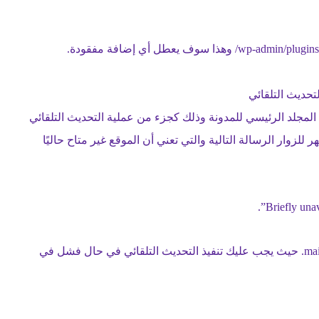
تحديث التلقائي
ريس على إضافة ملف اسمه ‎.maintenance ضمن المجلد الرئيسي للمدونة وذلك كجزء من عملية التحديث التلقائي
 ووجود هذا الملف سيظهر للزوار الرسالة التالية والتي تعني أن الموقع غير متاح حاليًا
لإيقاف ظهور هذه الرسالة للزوار عليك حذف ملف ‎.maintenance حيث يجب عليك تنفيذ التحديث التلقائي في حال فشل في