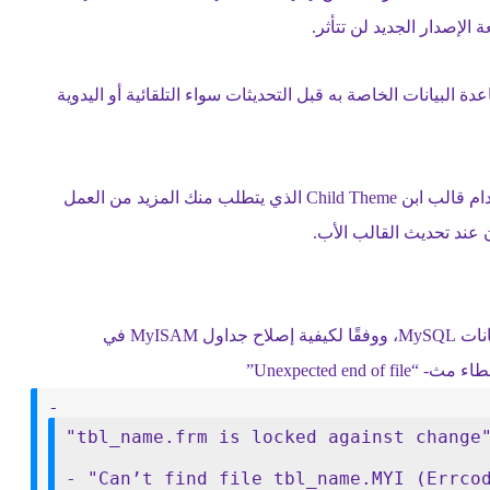
لإصدار الجديد لن تتأثر.
البيانات الخاصة به قبل التحديثات سواء التلقائية أو اليدوية
الطريقة الأفضل لتعديل ملفات القالب الافتراضي هي باستخدام قالب ابن Child Theme الذي يتطلب منك المزيد من العمل
عند تحديث القالب الأب.
من الضروري كل فترة إجراء إصلاح لجدول أو أكثر لقاعدة بيانات MySQL، ووفقًا لكيفية إصلاح جداول MyISAM في
- 
"tbl_name.frm is locked against change
- "Can’t find file tbl_name.MYI (Errco