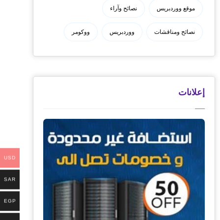
موقع ووردبريس
نصائح وآراء
نصائح ومناقشات
ووردبريس
ووكومر
إعلانات
USD
SAR
EGP