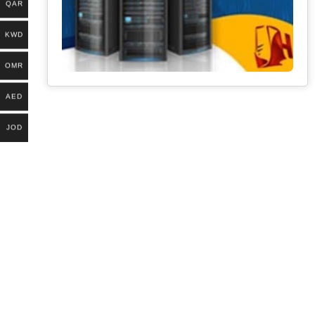
QAR
KWD
OMR
AED
JOD