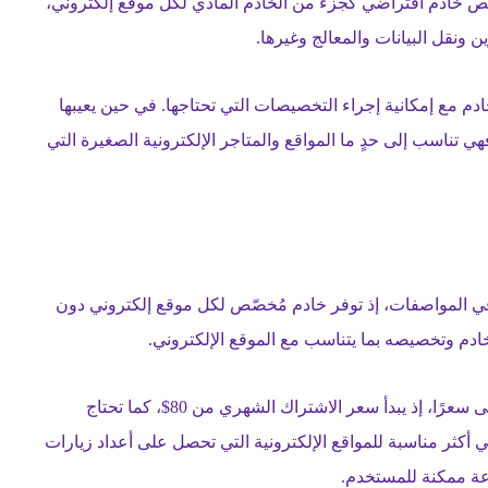
ص خادم افتراضي كجزء من الخادم المادي لكل موقع إلكتروني،
نقل البيانات والمعالج وغيرها.
ير تحكم محدود في الخادم مع إمكانية إجراء التخصيصات التي تحتاجها. في حين يعيبها
 الذي يبدأ من 26$ شهريًا. لذلك فهي تناسب إلى حدٍ ما المواقع والمتاجر الإلكترونية الصغيرة التي
مخصصة Dedicated Hosting هي الأعلى في المواصفات، إذ توفر خادم مُخصّص لكل موقع إلكتروني دون
ادم وتخصيصه بما يتناسب مع الموقع الإلكتروني.
إلى جانب المواصفات؛ تُعد استضافة الخوادم المخصصة الأعلى سعرًا، إذ يبدأ سعر الاشتراك الشهري من 80$، كما تحتاج
 أكثر مناسبة للمواقع الإلكترونية التي تحصل على أعداد زيارات
عة ممكنة للمستخدم.