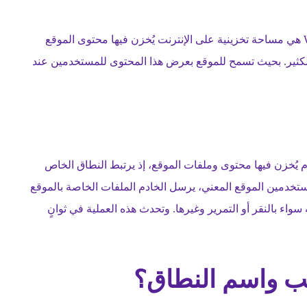
استضافة المواقع الإلكترونية أو استضافة الويب Web Hosting هي مساحة تخزينية على الإنترنت يُخزن فيها محتوى الموقع
لكثير. بحيث تسمح للموقع بعرض هذا المحتوى للمستخدمين عند
يُخزن فيها محتوى وملفات الموقع، إذ يرتبط النطاق الخاص
ا يزور أحد المستخدمين الموقع المعني، يرسل الخادم الملفات الخاصة بالموقع
اء بالنقر أو التمرير وغيرها. وتحدث هذه العملية في ثوانٍ
يب واسم النطاق؟