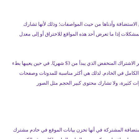
ة Shared Hosting هي أرخص أنواع الاستضافة وأدناها من حيث المواصفات؛ وذلك لأنها تشارك
شكلات إذا ما تعرض أحد هذه المواقع للاختراق أو إلى معدل
تتميز الاستضافة المشتركة بسهولة الإعداد والاستخدام، وسعر الاشتراك المنخفض الذي يبدأ من 3$ شهريًا. في حين يعيبها بطء
م الكامل في الخادم. لذلك هي أكثر مناسبة للمدونات وصفحات
رات كثيرة، ولا تشارك محتوى كبير الحجم مثل الصور
تضافة الخوادم الافتراضية Virtual Private Server الاستضافة المشتركة في أنها تخزن بيانات الموقع في خادم مشترك