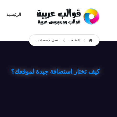
الرئيسية
المقالات
افضل الاستضافات
ﻛﻴﻒ ﺗﺨﺘﺎر اﺳﺘﻀﺎﻓﺔ جيدة لموقعك؟