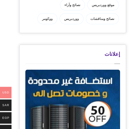
موقع ووردبريس
نصائح وآراء
نصائح ومناقشات
ووردبريس
ووكومر
إعلانات
USD
SAR
EGP