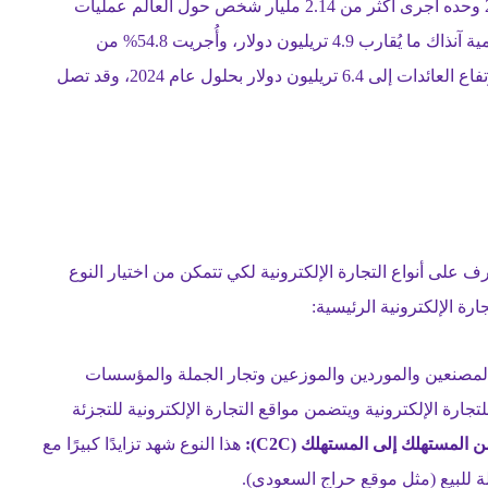
إن كنت تتساءل عن أهمية التجارة الإلكترونية ففي عام 2021 وحده أجرى أكثر من 2.14 مليار شخص حول العالم عمليات
شراء عبر الإنترنت، ووصلت عائدات التجارة الإلكترونية العالمية آنذاك ما يُقارب 4.9 تريليون دولار، وأُجريت 54.8% من
إجمالي هذه المبيعات عبر الأجهزة المحمولة. ومن المتوقع ارتفاع العائدات إلى 6.4 تريليون دولار بحلول عام 2024، وقد تصل
 على أنواع التجارة الإلكترونية لكي تتمكن من اختيار النوع
رة الإلكترونية الرئيسية:
المصنعين والموردين والموزعين وتجار الجملة والمؤسسات
تجارة الإلكترونية ويتضمن مواقع التجارة الإلكترونية للتجزئة
 المستهلك إلى المستهلك (C2C):
هذا النوع شهد تزايدًا كبيرًا مع
 للبيع (مثل موقع حراج السعودي).