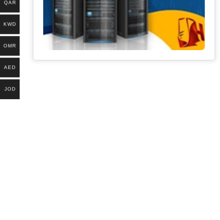
QAR
KWD
OMR
AED
JOD