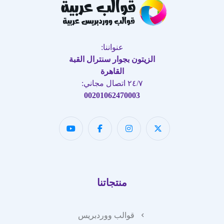
عنواننا:
الزيتون بجوار سنترال القبة
القاهرة
٢٤/٧ اتصال مجاني:
00201062470003
منتجاتنا
قوالب ووردبريس