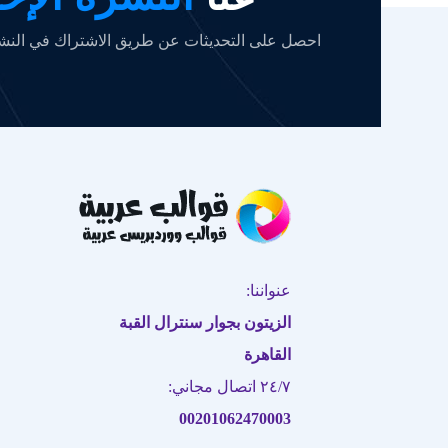
احصل على التحديثات عن طريق الاشتراك في النشرة
عنواننا:
الزيتون بجوار سنترال القبة
القاهرة
٢٤/٧ اتصال مجاني:
00201062470003