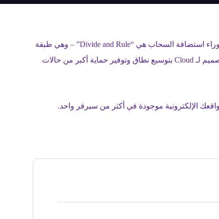
الاستضافة السحابية هى شكل جديد من أشكال استضافة الويب التي اكتسبت شعبية كبيرة في السنوات الأخيرة. والفكرة الأساسية وراء استضافة السحاب هي “Divide and Rule” – وهي طبقة
ظاهرية تسمح بفصل الموارد التي يتطلبها الخادم عبر المثيلات و السيرفرات ، وتُعرف هذه الوحدة المتصلة بـ “Cloud”. يسمح هذا التصميم لـ Cloud بتوسيع نطاق وتوفير حماية أكبر من حالات
اقعك الإلكترونية موجودة في أكثر من سيرفر واحد.