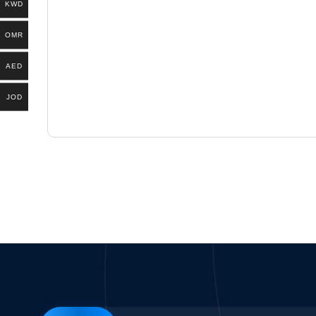
KWD
OMR
AED
JOD