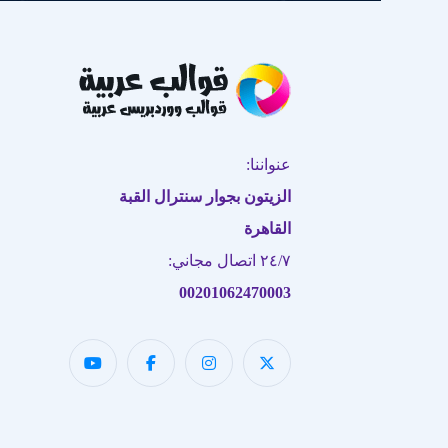
عنواننا:
الزيتون بجوار سنترال القبة
القاهرة
٢٤/٧ اتصال مجاني:
00201062470003
فريق دعم العملاء لدينا هنا للإجابة
على أسئلتك. أسألنا أي شيء!