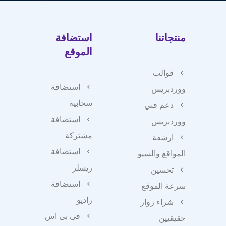
منتجاتنا
استضافة
الموقع
قوالب
استضافة
ووردبريس
سحابية
دعم فني
استضافة
ووردبريس
مشتركة
ارشفة
استضافة
المواقع والسيو
ريسلر
تحسين
استضافة
سرعة الموقع
راديو
شراء زوار
فى بى اس
حقيقيين