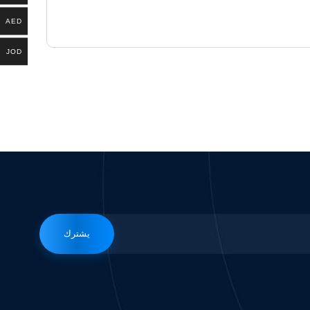
AED
JOD
يشترك