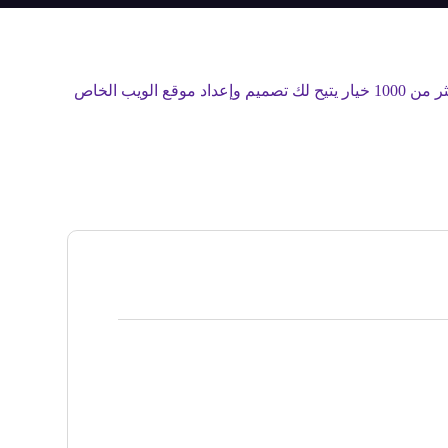
نعم يحتوى القالب أكثر من 1000 خيار جاهز سمة حية قوية يمكنك رؤية أي تغييرات قبل نشرها على موقع الويب الخاص بك. هناك أكثر من 1000 خيار يتيح لك تصميم وإعداد موقع الويب الخاص