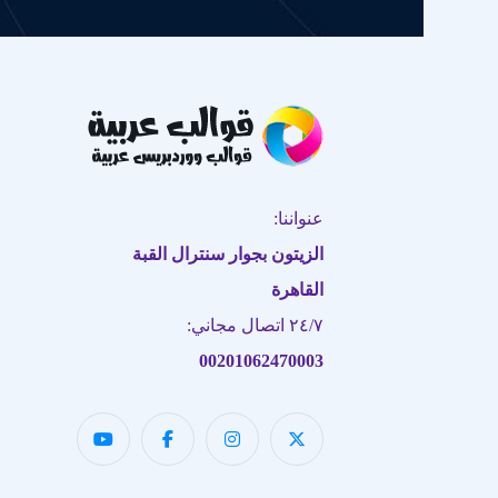
عنواننا:
الزيتون بجوار سنترال القبة
القاهرة
٢٤/٧ اتصال مجاني:
00201062470003