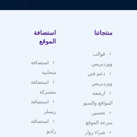
منتجاتنا
استضافة
الموقع
قوالب
استضافة
ووردبريس
سحابية
دعم فني
استضافة
ووردبريس
مشتركة
ارشفة
استضافة
المواقع والسيو
ريسلر
تحسين
استضافة
سرعة الموقع
راديو
شراء زوار