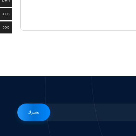
OMR
AED
JOD
يشترك