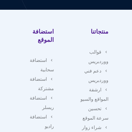
منتجاتنا
استضافة
الموقع
قوالب
استضافة
ووردبريس
سحابية
دعم فني
استضافة
ووردبريس
مشتركة
ارشفة
استضافة
المواقع والسيو
ريسلر
تحسين
استضافة
سرعة الموقع
راديو
شراء زوار