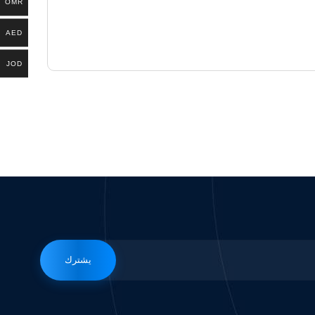
OMR
AED
JOD
يشترك