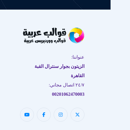
عنواننا:
الزيتون بجوار سنترال القبة
القاهرة
٢٤/٧ اتصال مجاني:
00201062470003