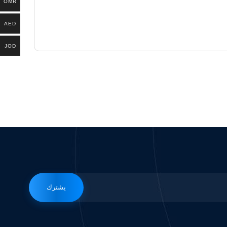
OMR
AED
JOD
يشترك