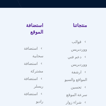
منتجاتنا
استضافة
الموقع
قوالب
استضافة
ووردبريس
سحابية
دعم فني
استضافة
ووردبريس
مشتركة
ارشفة
استضافة
المواقع والسيو
ريسلر
تحسين
استضافة
سرعة الموقع
راديو
شراء زوار