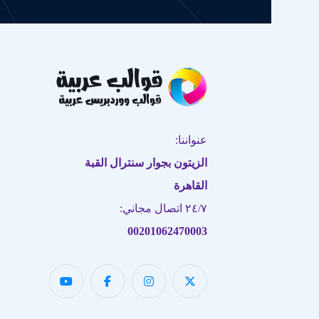
عنواننا:
الزيتون بجوار سنترال القبة
القاهرة
٢٤/٧ اتصال مجاني:
00201062470003