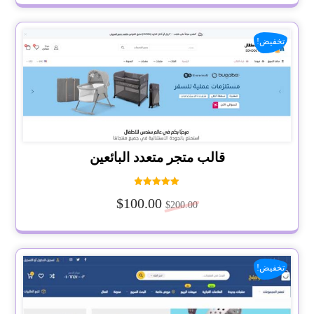
تخفيض!
قالب متجر متعدد البائعين
تم التقييم
$
100.00
5.00
$
200.00
من 5
تخفيض!