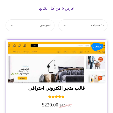
عرض ⁦6⁩ من كل النتائج
تخفيض!
قالب متجر الكتروني احترافى
تم التقييم
$
220.00
5.00
$
420.00
من 5