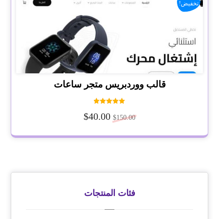
تخفيض!
قالب ووردبريس متجر ساعات
تم التقييم
$
40.00
5.00
$
150.00
من 5
فئات المنتجات