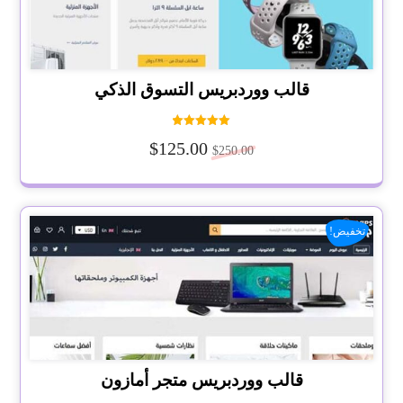
قالب ووردبريس التسوق الذكي
تم التقييم
$
125.00
5.00
$
250.00
من 5
تخفيض!
قالب ووردبريس متجر أمازون