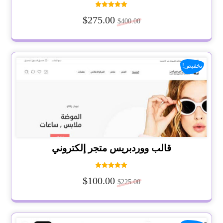
تم التقييم
$
275.00
5.00
$
400.00
من 5
تخفيض!
قالب ووردبريس متجر إلكتروني
تم التقييم
$
100.00
5.00
$
225.00
من 5