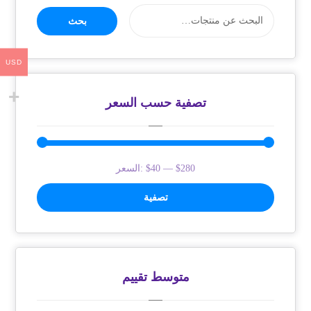
بحث
USD
تصفية حسب السعر
$280
—
$40
السعر:
تصفية
متوسط ​​تقييم