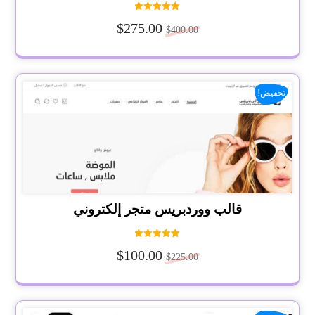
تم التقييم
$
275.00
5.00
$
400.00
من 5
تخفيض!
قالب ووردبريس متجر إلكتروني
تم التقييم
$
100.00
5.00
$
225.00
من 5