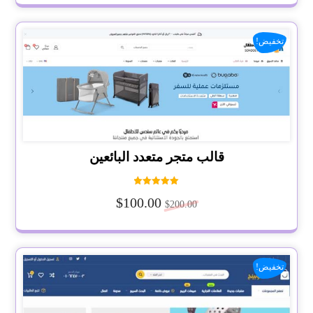
تخفيض!
قالب متجر متعدد البائعين
تم التقييم
$
100.00
5.00
$
200.00
من 5
تخفيض!