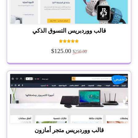
قالب ووردبريس التسوق الذكي
تم التقييم
$
125.00
5.00
$
250.00
من 5
تخفيض!
قالب ووردبريس متجر أمازون