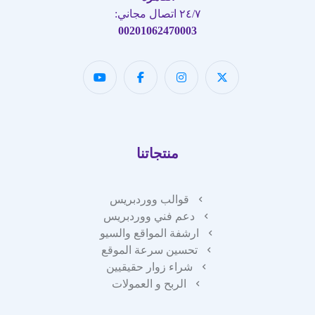
٢٤/٧ اتصال مجاني:
00201062470003
منتجاتنا
قوالب ووردبريس
دعم فني ووردبريس
ارشفة المواقع والسيو
تحسين سرعة الموقع
شراء زوار حقيقيين
الربح و العمولات