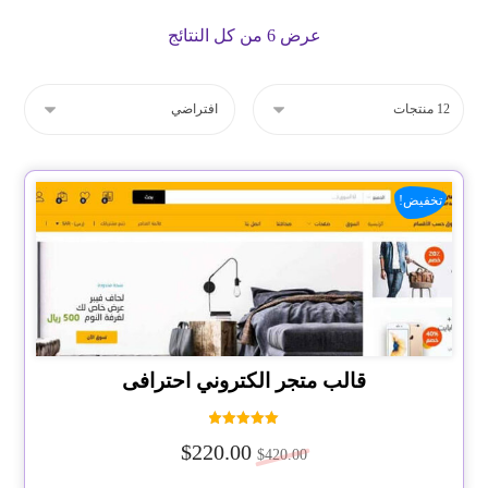
عرض ⁦6⁩ من كل النتائج
تخفيض!
قالب متجر الكتروني احترافى
تم التقييم
$
220.00
5.00
$
420.00
من 5