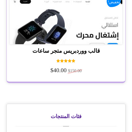
تخفيض!
قالب ووردبريس متجر ساعات
تم التقييم
$
40.00
5.00
$
150.00
من 5
فئات المنتجات