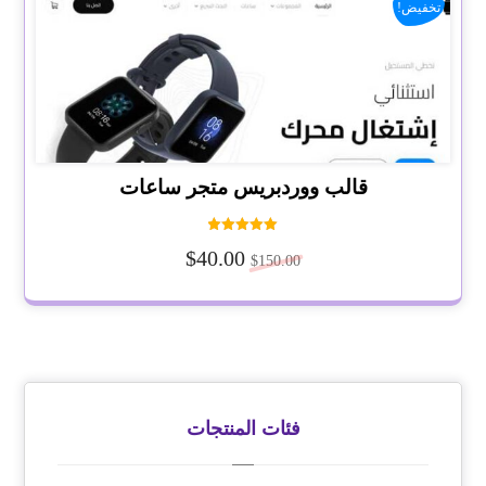
تخفيض!
قالب ووردبريس متجر ساعات
تم التقييم
$
40.00
5.00
$
150.00
من 5
فئات المنتجات