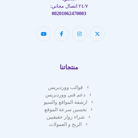
٢٤/٧ اتصال مجاني:
00201062470003
منتجاتنا
قوالب ووردبريس
دعم فني ووردبريس
ارشفة المواقع والسيو
تحسين سرعة الموقع
شراء زوار حقيقيين
الربح و العمولات