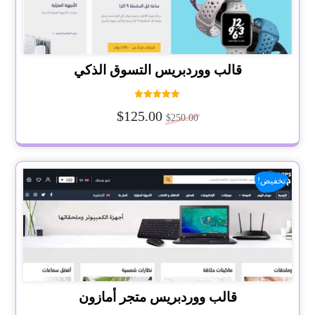
قالب ووردبريس التسوق الذكي
تم التقييم
$
125.00
5.00
$
250.00
من 5
تخفيض!
قالب ووردبريس متجر أمازون