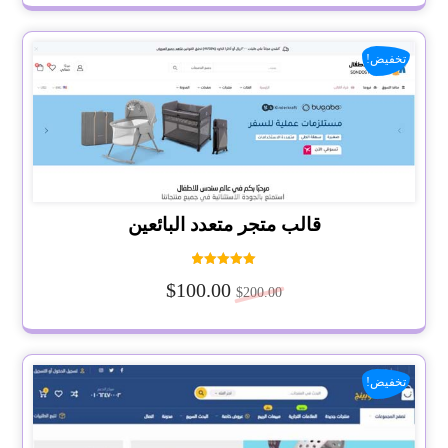
تخفيض!
قالب متجر متعدد البائعين
تم التقييم
$
100.00
5.00
$
200.00
من 5
تخفيض!