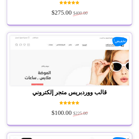
تم التقييم
$
275.00
5.00
$
400.00
من 5
تخفيض!
قالب ووردبريس متجر إلكتروني
تم التقييم
$
100.00
5.00
$
225.00
من 5