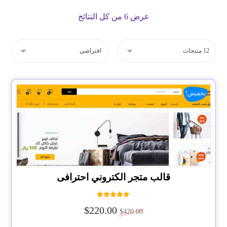
عرض ⁦6⁩ من كل النتائج
تخفيض!
قالب متجر الكتروني احترافى
تم التقييم
$
220.00
5.00
$
420.00
من 5