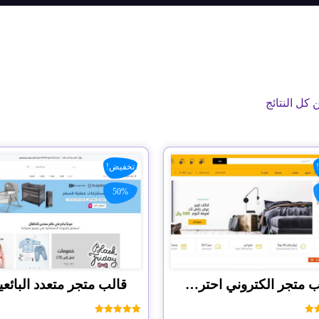
تخفيض!
50%
قالب متجر الكتروني احترافى
قالب متجر متعدد البائعي