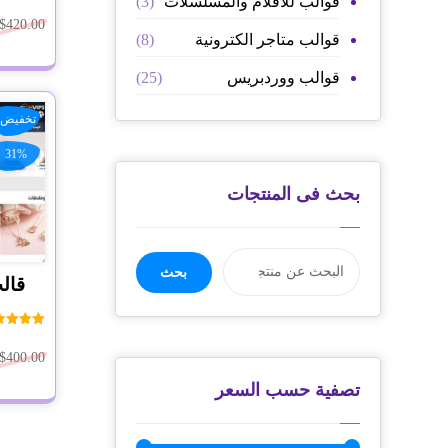
قوالب للافلام والمسلسلات
(3)
تم التق
0
$
420.00
من
قوالب متاجر الكترونية
(8)
قوالب ووردبريس
(25)
تخفيض!
31%
بحث فى المنتجات
بحث
تم التق
0
$
400.00
من
تصفية حسب السعر