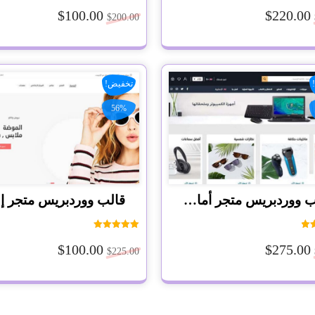
ييم
تم التقييم
5.00
5.0
$
100.00
$
220.00
$
200.00
 5
من 5
تخفيض!
56%
قالب ووردبريس متجر أمازون
ييم
تم التقييم
5.00
5.0
$
100.00
$
275.00
$
225.00
 5
من 5