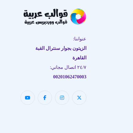
عنواننا:
الزيتون بجوار سنترال القبة
القاهرة
٢٤/٧ اتصال مجاني:
00201062470003
فريق دعم العملاء لدينا هنا للإجابة
على أسئلتك. أسألنا أي شيء!