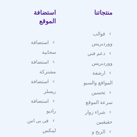
منتجاتنا
استضافة
الموقع
قوالب
استضافة
ووردبريس
سحابية
دعم فني
استضافة
ووردبريس
مشتركة
ارشفة
استضافة
المواقع والسيو
ريسلر
تحسين
استضافة
سرعة الموقع
راديو
شراء زوار
فى بى اس
حقيقيين
لينكس
الربح و