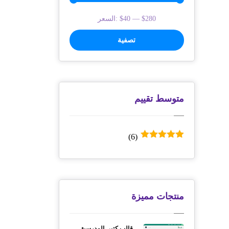
$280
—
$40
السعر:
تصفية
متوسط ​​تقييم
(6)
تم التقييم
5
من 5
منتجات مميزة
قالب كتبي المدرسية