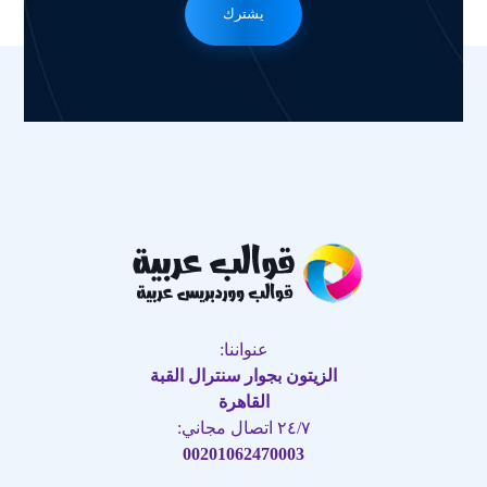
يشترك
عنواننا:
الزيتون بجوار سنترال القبة
القاهرة
٢٤/٧ اتصال مجاني:
00201062470003