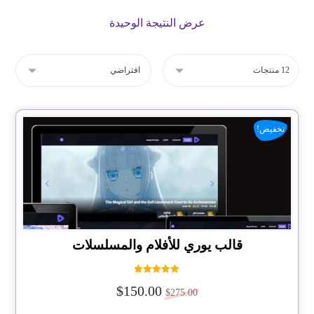
عرض النتيجة الوحيدة
تخفيض!
قالب يوري للأفلام والمسلسلات
تم التقييم
$
150.00
5.00
$
275.00
من 5