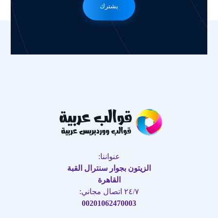
يشترك
عنواننا:
الزيتون بجوار سنترال القبة
القاهرة
٢٤/٧ اتصال مجاني:
00201062470003