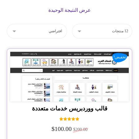
عرض النتيجة الوحيدة
تخفيض!
قالب ووردبريس خدمات متعددة
تم التقييم
$
100.00
5.00
$
200.00
من 5