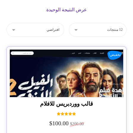
عرض النتيجة الوحيدة
تخفيض!
قالب ووردبريس للافلام
تم التقييم
$
100.00
5.00
$
200.00
من 5