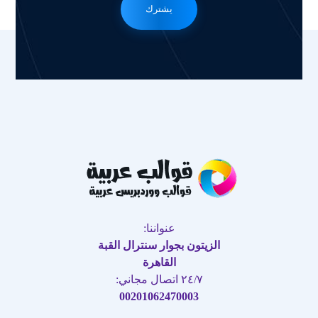
يشترك
عنواننا:
الزيتون بجوار سنترال القبة
القاهرة
٢٤/٧ اتصال مجاني:
00201062470003