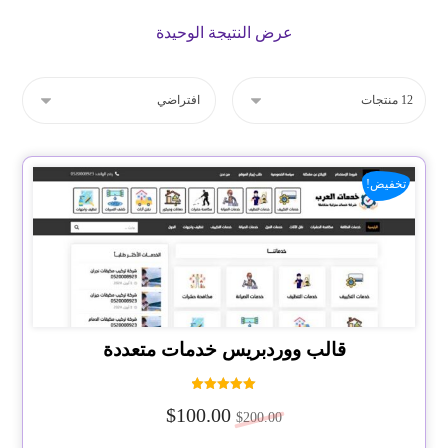
عرض النتيجة الوحيدة
تخفيض!
قالب ووردبريس خدمات متعددة
تم التقييم
$
100.00
5.00
$
200.00
من 5