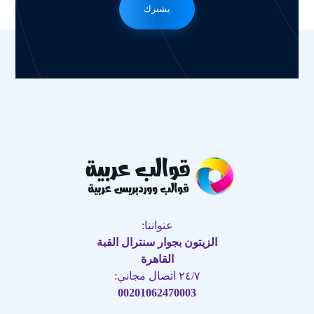
يشترك
عنواننا:
الزيتون بجوار سنترال القبة
القاهرة
٢٤/٧ اتصال مجاني:
00201062470003