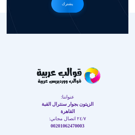
يشترك
عنواننا:
الزيتون بجوار سنترال القبة
القاهرة
٢٤/٧ اتصال مجاني:
00201062470003