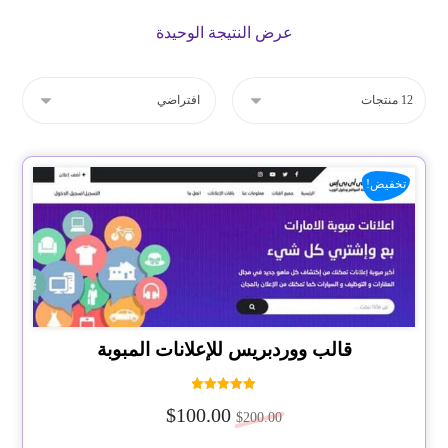
عرض النتيجة الوحيدة
تخفيض!
قالب ووردبريس للإعلانات المبوبة
تم التقييم
$
100.00
5.00
$
200.00
من 5