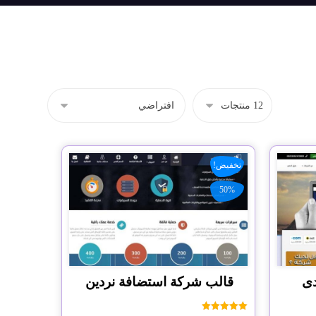
تخفيض!
50%
دى
قالب شركة استضافة نردين