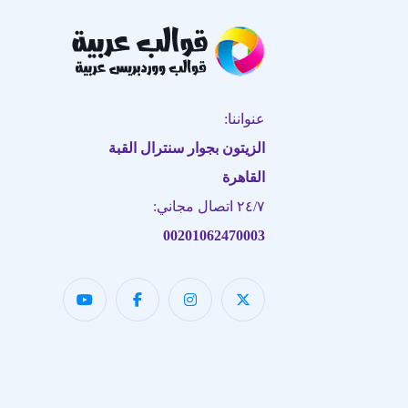
عنواننا:
الزيتون بجوار سنترال القبة
القاهرة
٢٤/٧ اتصال مجاني:
00201062470003
فريق دعم العملاء لدينا هنا للإجابة
على أسئلتك. أسألنا أي شيء!