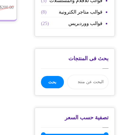
قوالب للافلام والمسلسلات
(3)
تم التق
0
$
200.00
من
قوالب متاجر الكترونية
(8)
قوالب ووردبريس
(25)
بحث فى المنتجات
بحث
تصفية حسب السعر