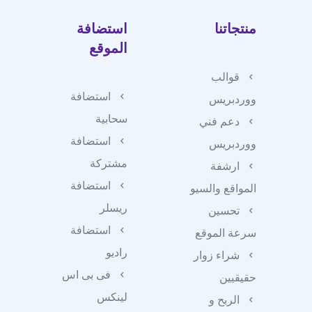
منتجاتنا
استضافة
الموقع
قوالب
استضافة
ووردبريس
سحابية
دعم فني
استضافة
ووردبريس
مشتركة
ارشفة
استضافة
المواقع والسيو
ريسلر
تحسين
استضافة
سرعة الموقع
راديو
شراء زوار
فى بى اس
حقيقيين
لينكس
الربح و