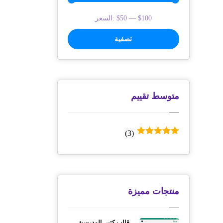
$100
—
$50
السعر:
تصفية
متوسط ​​تقييم
(3)
تم التقييم
5
من 5
منتجات مميزة
قالب كتبي المدرسية