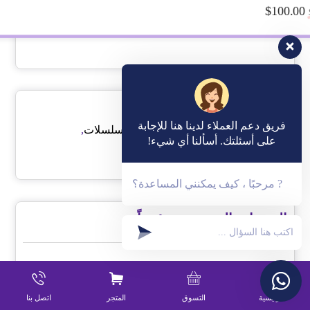
م التقييم
$
100.00
5.00
من 5
فريق دعم العملاء لدينا هنا للإجابة
التصنيف:
قوالب للافلام والمسلسلات
,
على أسئلتك. أسألنا أي شيء!
قوالب ووردبريس
? مرحبًا ، كيف يمكنني المساعدة؟
المنتجات المعروضة مؤخراً
الرئيسية
التسوق
المتجر
اتصل بنا