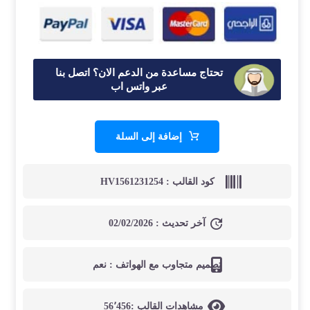
تحتاج مساعدة من الدعم الان؟ اتصل بنا
عبر واتس اب
إضافة إلى السلة
كود القالب :
HV1561231254
آخر تحديث :
02/02/2026
تصميم متجاوب مع الهواتف :
نعم
مشاهدات القالب :
56٬456