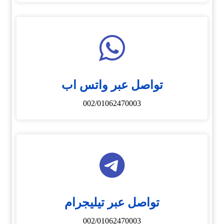
تواصل عبر واتس اب
002/01062470003
تواصل عبر تيليجرام
002/01062470003