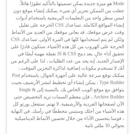
Mode هو ميزة جديدة يمكن تسميتها بالتأكيد تطورًا هائلاً.
جعلت من الممكن تحرير أي شيء. يمكنك إنشاء موقع دون
لمس سطر واحد من التعليمات البرمجية باستخدام أدوات
إنشاء المواقع الكاملة. تساعدك CSS الحرجة على تقليل
وقت عرض موقعك. قد يعاني موقعك من العديد من الأنماط
ولكن لم يتم استخدامها كلها في المرة الأولى. تساعدك CSS
الحرجة على الهروب من كل هذه الأشياء. ستكون قادرًا على
تحقيق أداء عالٍ. يعد دمج JS & CSS نقطة مهمة أيضًا في
الإصدار الجديد. إنه يحد من عدد الطلبات ، لذا على الرغم من
أنك لا تستخدم مكونات إضافية لذاكرة التخزين المؤقت ،
يمكنك توقع سرعة عالية على أجهزة الجوال. باستخدام Post
Type Builder ، يمكن إنشاء أي تخطيط لنشر الأرشيف بحيث
يتوافق مع موقع الويب الخاص بك. بالنسبة إلى Single &
Archive Builder ، فإن معظم السمات تريد التخصيص حتى
الآن لصفحاتها الفردية والأرشيفية. لا تهتم. ستفعل بورتو كل
هذه الأشياء من أجلك وستبني مخططًا في رأسك. في النهاية
، قومنا بتحسين الأداء من خلال تحسين الأنماط الديناميكية
بحوالي 30 مللي ثانية