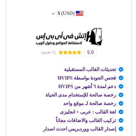
$
(USD)
5.0
(2 تقييم)
2
تم التقييم بـ
5.00
من 5
بناءً على
تحديثات القالب المستقبلية
تقييم
من
العملاء
فحص الجودة بواسطة HVIPS
دعم لمدة ٦ أشهر من HVIPS
رخصة صالحة للإستخدام مدى الحياة
رخصة صالحة لـ موقع واحد
لغة القالب : عربى + انجليزى
تركيب القالب والاضافات مجاناً
إصدار القالب ووردبريس احدث اصدار