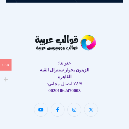
عنواننا:
USD
الزيتون بجوار سنترال القبة
القاهرة
٢٤/٧ اتصال مجاني:
00201062470003