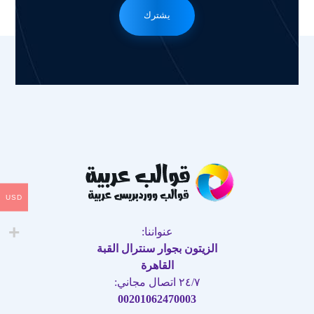
يشترك
USD
عنواننا:
الزيتون بجوار سنترال القبة
القاهرة
٢٤/٧ اتصال مجاني:
00201062470003