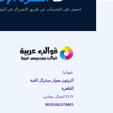
احصل على التحديثات عن طريق الاشتراك في النشرة
عنواننا:
الزيتون بجوار سنترال القبة
القاهرة
٢٤/٧ اتصال مجاني:
00201062470003