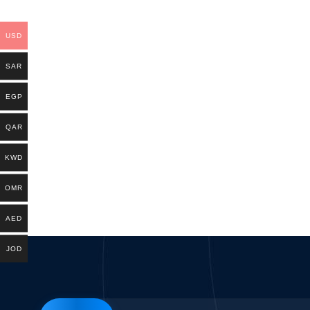
USD
SAR
EGP
QAR
KWD
OMR
AED
JOD