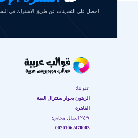
احصل على التحديثات عن طريق الاشتراك في النشرة
عنواننا:
الزيتون بجوار سنترال القبة
القاهرة
٢٤/٧ اتصال مجاني:
00201062470003