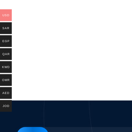
USD
SAR
EGP
QAR
KWD
OMR
AED
JOD