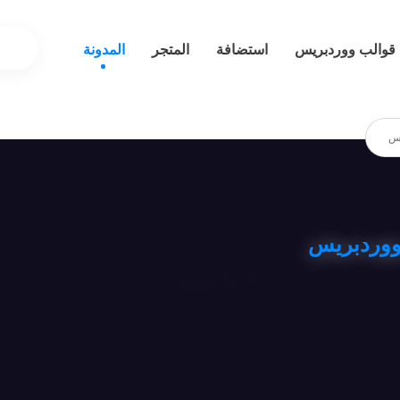
قوالب ووردبريس
استضافة
المتجر
المدونة
يس
 ووردبريس