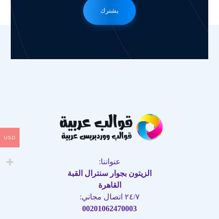
يشترك
USD
عنواننا:
الزيتون بجوار سنترال القبة
القاهرة
٢٤/٧ اتصال مجاني:
00201062470003