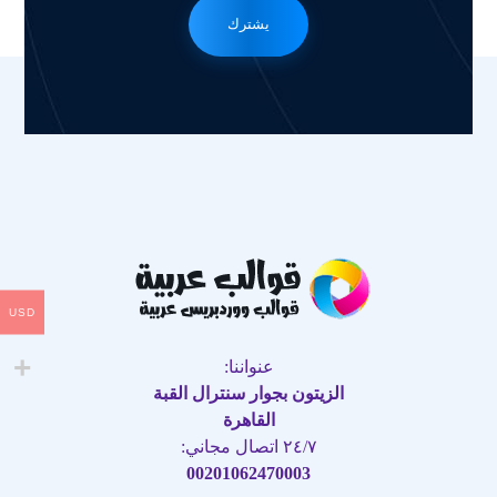
يشترك
USD
عنواننا:
الزيتون بجوار سنترال القبة
القاهرة
٢٤/٧ اتصال مجاني:
00201062470003