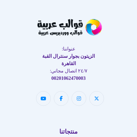
عنواننا:
الزيتون بجوار سنترال القبة
القاهرة
٢٤/٧ اتصال مجاني:
00201062470003
منتجاتنا