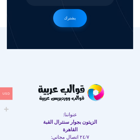
يشترك
USD
عنواننا:
الزيتون بجوار سنترال القبة
القاهرة
٢٤/٧ اتصال مجاني: