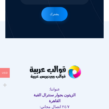
يشترك
USD
عنواننا:
الزيتون بجوار سنترال القبة
القاهرة
٢٤/٧ اتصال مجاني: