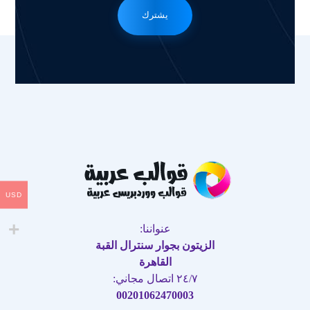
يشترك
USD
عنواننا:
الزيتون بجوار سنترال القبة
القاهرة
٢٤/٧ اتصال مجاني:
00201062470003