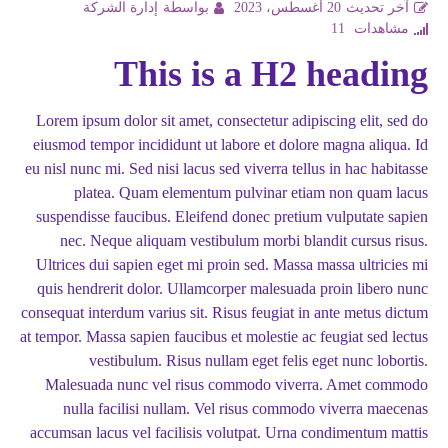
آخر تحديث
20 أغسطس، 2023
بواسطة
إدارة الشركة
مشاهدات
11
This is a H2 heading
Lorem ipsum dolor sit amet, consectetur adipiscing elit, sed do
eiusmod tempor incididunt ut labore et dolore magna aliqua. Id
eu nisl nunc mi. Sed nisi lacus sed viverra tellus in hac habitasse
platea. Quam elementum pulvinar etiam non quam lacus
suspendisse faucibus. Eleifend donec pretium vulputate sapien
nec. Neque aliquam vestibulum morbi blandit cursus risus.
Ultrices dui sapien eget mi proin sed. Massa massa ultricies mi
quis hendrerit dolor. Ullamcorper malesuada proin libero nunc
consequat interdum varius sit. Risus feugiat in ante metus dictum
at tempor. Massa sapien faucibus et molestie ac feugiat sed lectus
vestibulum. Risus nullam eget felis eget nunc lobortis.
Malesuada nunc vel risus commodo viverra. Amet commodo
nulla facilisi nullam. Vel risus commodo viverra maecenas
accumsan lacus vel facilisis volutpat. Urna condimentum mattis