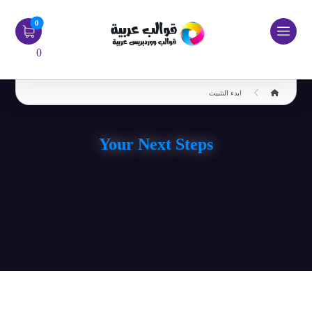
0
ابدء التثبيت
Your Next Steps