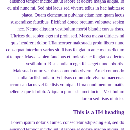
eiusmod tempor incididunt ut labore et dolore magna aliqua. Id
eu nisl nunc mi. Sed nisi lacus sed viverra tellus in hac habitasse
platea. Quam elementum pulvinar etiam non quam lacus
suspendisse faucibus. Eleifend donec pretium vulputate sapien
nec. Neque aliquam vestibulum morbi blandit cursus risus.
Ultrices dui sapien eget mi proin sed. Massa massa ultricies mi
quis hendrerit dolor. Ullamcorper malesuada proin libero nunc
consequat interdum varius sit. Risus feugiat in ante metus dictum
at tempor. Massa sapien faucibus et molestie ac feugiat sed lectus
vestibulum. Risus nullam eget felis eget nunc lobortis.
Malesuada nunc vel risus commodo viverra. Amet commodo
nulla facilisi nullam. Vel risus commodo viverra maecenas
accumsan lacus vel facilisis volutpat. Urna condimentum mattis
pellentesque id nibh. Aliquam purus sit amet luctus. Vestibulum
lorem sed risus ultricies.
This is a H4 heading
Lorem ipsum dolor sit amet, consectetur adipiscing elit, sed do
eiusmod tempor incididunt ut labore et dolore magna aliqua. Id