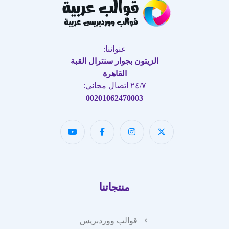
عنواننا:
الزيتون بجوار سنترال القبة
القاهرة
٢٤/٧ اتصال مجاني:
00201062470003
منتجاتنا
قوالب ووردبريس