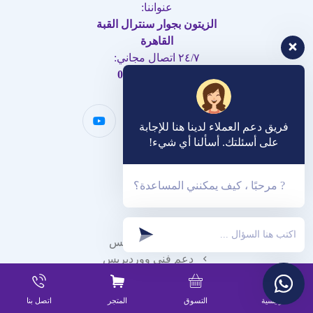
عنواننا:
الزيتون بجوار سنترال القبة
القاهرة
٢٤/٧ اتصال مجاني:
00201062470003
فريق دعم العملاء لدينا هنا للإجابة
على أسئلتك. أسألنا أي شيء!
? مرحبًا ، كيف يمكنني المساعدة؟
منتجاتنا
قوالب ووردبريس
دعم فني ووردبريس
ارشفة المواقع والسيو
تحسين سرعة الموقع
الرئيسية
التسوق
المتجر
اتصل بنا
شراء زوار حقيقيين