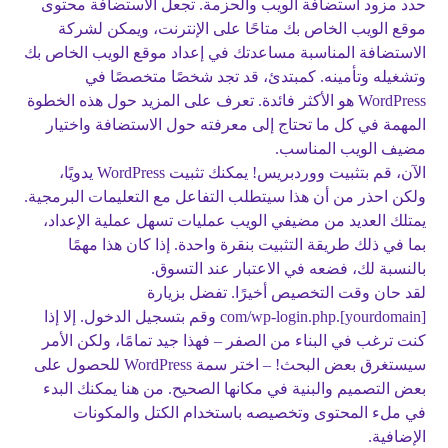
حدد مزود استضافة الويب والحزمة. تجعل الاستضافة محتوى
موقع الويب الخاص بك متاحًا على الإنترنت، ويمكن لشركة
الاستضافة المناسبة مساعدتك في إعداد موقع الويب الخاص بك
وتشغيله وتأمينه. كمبتدئ، قد تجد شخصًا متخصصًا في
WordPress هو الأكثر فائدة. تعرف على المزيد حول هذه الخطوة
المهمة في كل ما تحتاج إلى معرفته حول الاستضافة واختيار
مضيف الويب المناسب.
الآن، قم بتثبيت ووردبريس! يمكنك تثبيت WordPress يدويًا،
ولكن احذر من أن هذا سيتطلب التفاعل مع التعليمات البرمجية.
يمتلك العديد من مضيفي الويب عمليات تسهل عملية الإعداد،
بما في ذلك طريقة التثبيت بنقرة واحدة. إذا كان هذا مهمًا
بالنسبة لك، فضعه في الاعتبار عند التسوق.
لقد حان وقت التخصيص أخيرًا. تفضل بزيارة
[yourdomain].com/wp-login.php وقم بتسجيل الدخول. إلا إذا
كنت ترغب في البناء من الصفر – فهذا جيد تمامًا، ولكن الأمر
سيستغرق بعض البحث! – اختر سمة WordPress للحصول على
بعض التصميم والبنية في مكانها الصحيح. من هنا يمكنك البدء
في ملء المحتوى وتخصيصه باستخدام الكتل والمكونات
الإضافية.