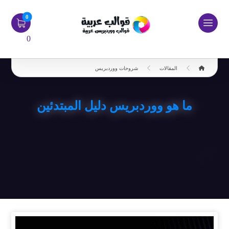
0
المقالات
شروحات ووردبريس
ما هو ووردبريس دليل المبتدئين