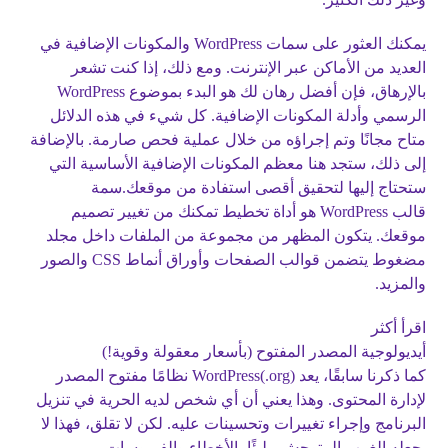
يمكنك العثور على سمات WordPress والمكونات الإضافية في
العديد من الأماكن عبر الإنترنت. ومع ذلك، إذا كنت تشعر
بالإرهاق، فإن أفضل رهان لك هو البدء بموضوع WordPress
الرسمي وأدلة المكونات الإضافية. كل شيء في هذه الدلائل
متاح مجانًا وتم إجراؤه من خلال عملية فحص صارمة. بالإضافة
إلى ذلك، ستجد هنا معظم المكونات الإضافية الأساسية التي
ستحتاج إليها لتحقيق أقصى استفادة من موقعك.سمة
قالب WordPress هو أداة تخطيط تمكنك من تغيير تصميم
موقعك. يتكون المظهر من مجموعة من الملفات داخل مجلد
مضغوط يتضمن قوالب الصفحات وأوراق أنماط CSS والصور
والمزيد.
اقرأ أكثر
أيديولوجية المصدر المفتوح (بأسعار معقولة وقوية!)
كما ذكرنا سابقًا، يعد WordPress(.org) نظامًا مفتوح المصدر
لإدارة المحتوى. وهذا يعني أن أي شخص لديه الحرية في تنزيل
البرنامج وإجراء تغييرات وتحسينات عليه. لكن لا تقلق، فهذا لا
يجعله الغرب المتوحش مليئًا بالأخطاء والفيروسات.