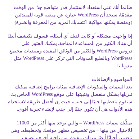
طالما أنك على استعداد لاستثمار قدر متواضع جدًا من الوقت
مقدمًا، ستجد أن WordPress عبارة عن منصة قوية للمبتدئين
(ومنصة يمكنها مواكبة اكتسابك المزيد من المعرفة والخبرة).
إذا واجهت مشكلة أو كانت لديك أي أسئلة، فسوف تكتشف أيضًا
أن هناك الكثير من المساعدة المتاحة. يمكنك العثور على
دروس WordPress والكثير من الوثائق المفيدة ومنتديات مجتمع
WordPress وبالطبع المدونات التي تركز على WordPress مثل
مدوناتنا.
المواضيع والإضافات
تعد السمات والمكونات الإضافية بمثابة برامج إضافية يمكنك
تنزيلها بشكل منفصل وتثبيتها على موقع WordPress الخاص بك.
سنقوم بتغطيتها جنبًا إلى جنب، حيث إن أفضل طريقة لاستخدام
هذه الأدوات هي أن تكون جنبًا إلى جنب لإنشاء تجربة أقوى.
تمكّنك سمات WordPress – والتي يوجد منها أكثر من 11000
للاختيار من بينها – من تخصيص مظهر موقعك وتخطيطه. وهي
تتضمن أحيانًا أيضًا ميزات مفيدة. من ناحية أخرى، تضيف