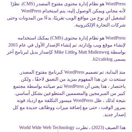
WordPress هو نظام إدارة محتوى مفتوح المصدر (CMS). نظرًا
لأنه مجاني ويمكن الوصول إليه، يتم استخدام WordPress
لتشغيل أي نوع من مواقع الويب تقريبًا، بدءًا من المدونات وحتى
شركات التجارة الإلكترونية.
WordPress هو نظام إدارة محتوى (CMS) يمكنك استخدامه
لإنشاء موقع ويب وإدارته. تم إنشاء الإصدار الأول في عام 2003
بواسطة Matt Mullenweg وMike Little كإصدار بديل لبرنامج آخر
يسمى b2/cafelog.
منذ البداية، تم تصميم WordPress كبرنامج مفتوح المصدر.
سنتحدث عن هذا المفهوم بمزيد من التعمق لاحقًا ، ولكن
باختصار ، هذا يعني أن WordPress تتم صيانته بواسطة مجتمع
كبير من المبرمجين والمصممين المتطوعين بشكل أساسي.
نتيجة لذلك ، ظل WordPress ميسور التكلفة مع ازدياد قوته
بمرور الوقت ، حتى مع إضافة ميزات ووظائف جديدة مع كل
إصدار جديد.
هذا الصيف (2023) ، نظرت World Wide Web Technology