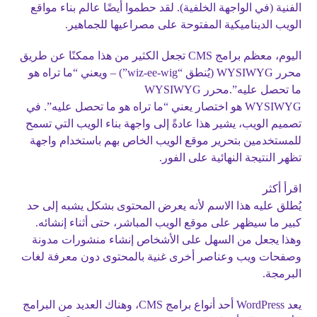
الفنية (في الواجهة الخلفية). لقد حطموا أيضًا عالم بناء مواقع
الويب الديناميكية المفتوحة على مصراعيها للجماهير.
اليوم، معظم برامج CMS تجعل الكثير من هذا ممكنًا عن طريق
محرر WYSIWYG (يُنطق “wiz-ee-wig”) – ويعني “ما تراه هو
ما تحصل عليه”.محرر WYSIWYG
WYSIWYG هو اختصار يعني “ما تراه هو ما تحصل عليه”. في
تصميم الويب، يشير هذا عادةً إلى واجهة بناء الويب التي تسمح
للمستخدمين بتحرير موقع الويب الخاص بهم باستخدام واجهة
تظهر النتيجة النهائية على الفور.
اقرأ أكثر
يُطلق عليه هذا الاسم لأنه يعرض المحتوى بشكل يشبه إلى حد
كبير ما سيظهر على موقع الويب المباشر، حتى أثناء إنشائه.
وهذا يجعل من السهل على الأشخاص إنشاء منشورات مدونة
وصفحات ويب وعناصر أخرى غنية بالمحتوى دون معرفة لغات
البرمجة.
يعد WordPress أحد أنواع برامج CMS، وهناك العديد من البرامج