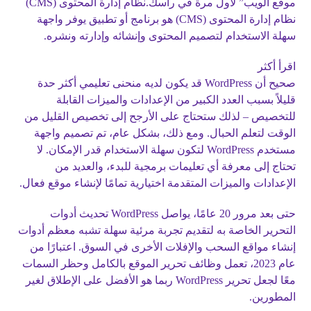
موقع الويب” لأول مرة في رأسك.نظام إدارة المحتوى (CMS)
نظام إدارة المحتوى (CMS) هو برنامج أو تطبيق يوفر واجهة
سهلة الاستخدام لتصميم المحتوى وإنشائه وإدارته ونشره.
اقرأ أكثر
صحيح أن WordPress قد يكون لديه منحنى تعليمي أكثر حدة
قليلاً بسبب العدد الكبير من الإعدادات والميزات القابلة
للتخصيص – لذلك ستحتاج على الأرجح إلى تخصيص القليل من
الوقت لتعلم الحبال. ومع ذلك، بشكل عام، تم تصميم واجهة
مستخدم WordPress لتكون سهلة الاستخدام قدر الإمكان. لا
تحتاج إلى معرفة أي تعليمات برمجية للبدء، والعديد من
الإعدادات والميزات المتقدمة اختيارية تمامًا لإنشاء موقع فعال.
حتى بعد مرور 20 عامًا، يواصل WordPress تحديث أدوات
التحرير الخاصة به لتقديم تجربة مرئية سهلة تشبه معظم أدوات
إنشاء مواقع السحب والإفلات الأخرى في السوق. اعتبارًا من
عام 2023، تعمل وظائف تحرير الموقع بالكامل وحظر السمات
معًا لجعل تحرير WordPress ربما هو الأفضل على الإطلاق لغير
المطورين.