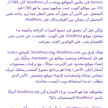
Surveys في ملايين المواقع ووجدت أن WordPress كان CMS لـ
63٪ من مواقع الويب حيث يمكنهم تمييز ما هو CMS قيد
التشغيل. من الآمن أن نقول أنه بغض النظر عما تريد بناءه، فمن
المحتمل أن تتمكن من القيام بذلك على WordPress.
ولكن قبل أن نتعمق في جميع الميزات الرائعة وكيفية بدء
تشغيل موقع WordPress على الويب ، فلنتحدث عن تحذير مثير
للاهتمام يجب على الوافدين الجدد معرفته.
هناك فرق بين WordPress.com وWordPress.org. السابق (.com)
هو حل استضافة ومنشئ مواقع من Automattic يمكّنك من
إنشاء موقع محدود عبر الإنترنت مجانًا ، مع ترقيات بمستويات
أسعار أعلى. الأخير (.org) هو برنامج مفتوح المصدر يمكنك تنزيله
(مجاني تمامًا) واستخدامه لإنشاء موقع مخصص ، الأمر الذي
يتطلب خدمة استضافة ويب (ليست مجانية).
ملحوظة: هذا هو السبب وراء الإشارة إلى WordPress.org أحيانًا
باسم “WordPress المستضاف ذاتيًا”.