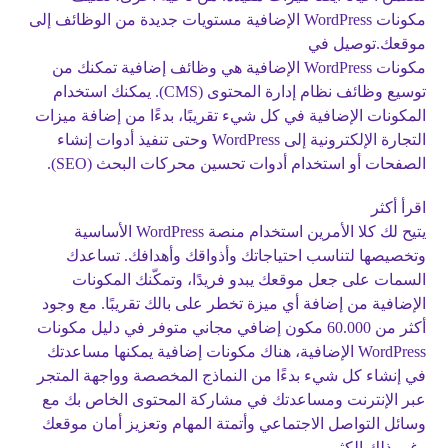
مكونات WordPress الإضافية مستويات جديدة من الوظائف إلى
موقعك.توصيل في
مكونات WordPress الإضافية هي وظائف إضافية تمكنك من
توسيع وظائف نظام إدارة المحتوى (CMS). يمكنك استخدام
المكونات الإضافية في كل شيء تقريبًا، بدءًا من إضافة ميزات
التجارة الإلكترونية إلى WordPress وحتى تنفيذ أدوات إنشاء
الصفحات أو استخدام أدوات تحسين محركات البحث (SEO).
اقرأ أكثر
يتيح لك كلا الأمرين استخدام منصة WordPress الأساسية
وتخصيصها لتناسب احتياجاتك وأذواقك وأهدافك. تساعدك
السمات على جعل موقعك يبدو فريدًا، وتمكّنك المكونات
الإضافية من إضافة أي ميزة تخطر على بالك تقريبًا. مع وجود
أكثر من 60.000 مكون إضافي مجاني متوفر في دليل مكونات
WordPress الإضافية، هناك مكونات إضافية يمكنها مساعدتك
في إنشاء كل شيء بدءًا من النماذج المخصصة وواجهة المتجر
عبر الإنترنت ومساعدتك في مشاركة المحتوى الخاص بك مع
وسائل التواصل الاجتماعي وأتمتة المهام وتعزيز أمان موقعك
وغير ذلك الكثير.