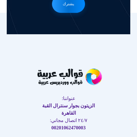
يشترك
عنواننا:
الزيتون بجوار سنترال القبة
القاهرة
٢٤/٧ اتصال مجاني:
00201062470003