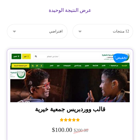
عرض النتيجة الوحيدة
تخفيض!
قالب ووردبريس جمعية خيرية
تم التقييم
$
100.00
5.00
$
200.00
من 5