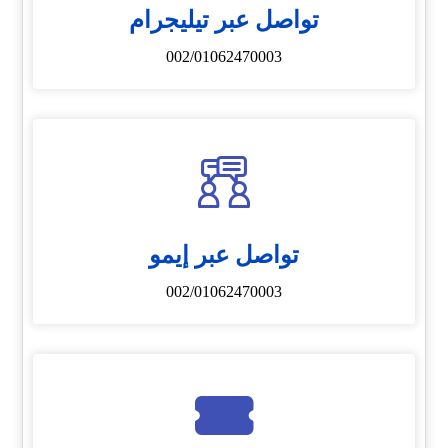
تواصل عبر تيليجرام
002/01062470003
تواصل عبر إيمو
002/01062470003