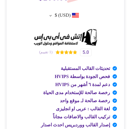
$
(USD)
5.0
(1 تقييم)
تم التقييم بـ
5.00
من 5
بناءً على
تحديثات القالب المستقبلية
تقييم عميل
واحد
فحص الجودة بواسطة HVIPS
دعم لمدة ٦ أشهر من HVIPS
رخصة صالحة للإستخدام مدى الحياة
رخصة صالحة لـ موقع واحد
لغة القالب : عربى او انجليزى
تركيب القالب والاضافات مجاناً
إصدار القالب ووردبريس احدث اصدار