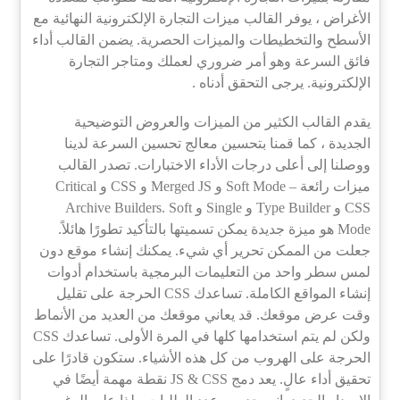
الأغراض ، يوفر القالب ميزات التجارة الإلكترونية النهائية مع
الأسطح والتخطيطات والميزات الحصرية. يضمن القالب أداء
فائق السرعة وهو أمر ضروري لعملك ومتاجر التجارة
الإلكترونية. يرجى التحقق أدناه .
يقدم القالب الكثير من الميزات والعروض التوضيحية
الجديدة ، كما قمنا بتحسين معالج تحسين السرعة لدينا
ووصلنا إلى أعلى درجات الأداء الاختبارات. تصدر القالب
ميزات رائعة – Soft Mode و Merged JS و CSS و Critical
CSS و Type Builder و Single و Archive Builders. Soft
Mode هو ميزة جديدة يمكن تسميتها بالتأكيد تطورًا هائلاً.
جعلت من الممكن تحرير أي شيء. يمكنك إنشاء موقع دون
لمس سطر واحد من التعليمات البرمجية باستخدام أدوات
إنشاء المواقع الكاملة. تساعدك CSS الحرجة على تقليل
وقت عرض موقعك. قد يعاني موقعك من العديد من الأنماط
ولكن لم يتم استخدامها كلها في المرة الأولى. تساعدك CSS
الحرجة على الهروب من كل هذه الأشياء. ستكون قادرًا على
تحقيق أداء عالٍ. يعد دمج JS & CSS نقطة مهمة أيضًا في