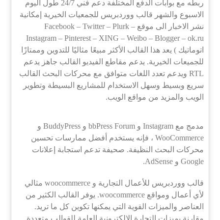
ربطه مع بوابات الدفع المختلفة دعم فني 24/7 طول اليوم
الاسبوع والشهر قالب ووردبريس للجمعيات الخيرية إمكانية
نشر الاخبار الى موقع Facebook – Twitter – Plurk –
Instagram – Pinterest – XING – Weibo – Blogger – ok.ru
اتوماتيك ) يعد هذا القالب الأكثر مبيعًا مثاليًا للتدوين وممتازًا
للجميعات الخيرية. يدعم مقاطع الفيديو القالب جاهز يدعم
RTL ويدعم تعدد اللغات متوافق مع محركات البحث القالب
سريع وبسيط وسهل الاستخدام للمشاريع البسيطة وتطوير
الويب والمزيد من مواقع الويب.
مدمج مع Instagram و bbPress Forum و BuddyPress و
WooCommerce ، فإنه يستخدم أفضل ممارسات تحسين
محركات البحث النظيفة. صحيفة تدعم استجابة إعلانات
Google و AdSense.
قالب ووردبريس للأعمال التجارية و woocommerce مثالي
لأي أعمال ومواقع woocommerce. يوفر القالب الكثير من
العناصر والميزات القوية التي يمكنها تكوين كل ما تريد.
مقارنة بميزات التجارة الإلكترونية العامة للقوالب متعددة