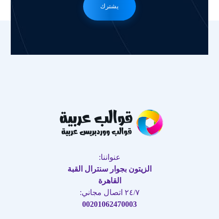
يشترك
عنواننا:
الزيتون بجوار سنترال القبة
القاهرة
٢٤/٧ اتصال مجاني:
00201062470003