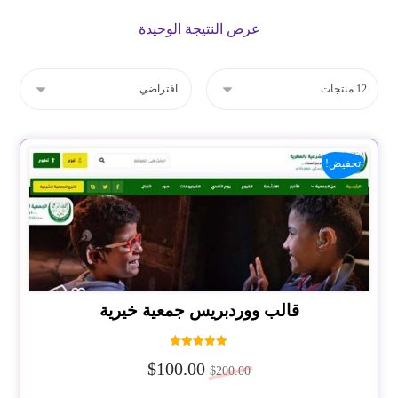
عرض النتيجة الوحيدة
تخفيض!
قالب ووردبريس جمعية خيرية
تم التقييم
$
100.00
5.00
$
200.00
من 5