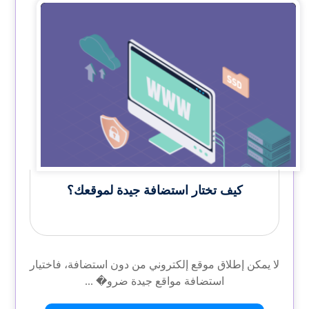
ﻛﻴﻒ ﺗﺨﺘﺎر اﺳﺘﻀﺎﻓﺔ جيدة لموقعك؟
لا يمكن إطلاق موقع إلكتروني من دون استضافة، فاختيار
استضافة مواقع جيدة ضرو� ...