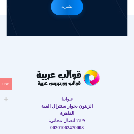
يشترك
USD
عنواننا:
الزيتون بجوار سنترال القبة
القاهرة
٢٤/٧ اتصال مجاني:
00201062470003