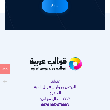
يشترك
USD
عنواننا:
الزيتون بجوار سنترال القبة
القاهرة
٢٤/٧ اتصال مجاني:
00201062470003