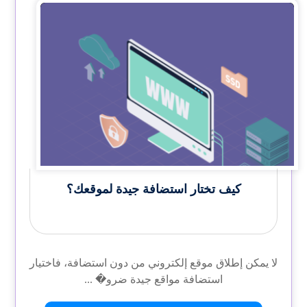
ﻛﻴﻒ ﺗﺨﺘﺎر اﺳﺘﻀﺎﻓﺔ جيدة لموقعك؟
لا يمكن إطلاق موقع إلكتروني من دون استضافة، فاختيار
استضافة مواقع جيدة ضرو� ...