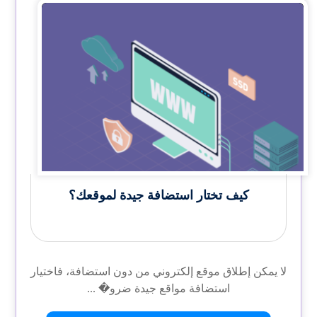
ﻛﻴﻒ ﺗﺨﺘﺎر اﺳﺘﻀﺎﻓﺔ جيدة لموقعك؟
لا يمكن إطلاق موقع إلكتروني من دون استضافة، فاختيار
استضافة مواقع جيدة ضرو� ...