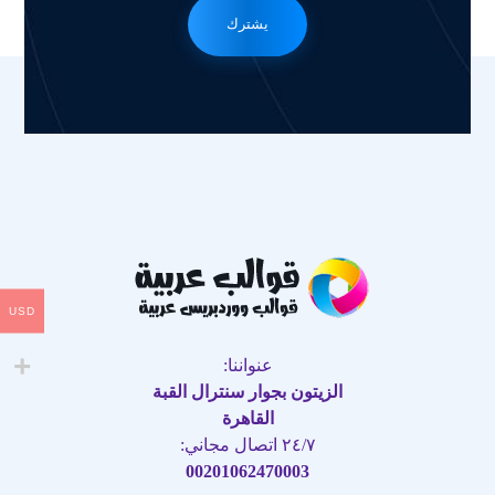
يشترك
USD
عنواننا:
الزيتون بجوار سنترال القبة
القاهرة
٢٤/٧ اتصال مجاني:
00201062470003