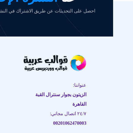
احصل على التحديثات عن طريق الاشتراك في النشرة
عنواننا:
الزيتون بجوار سنترال القبة
القاهرة
٢٤/٧ اتصال مجاني:
00201062470003