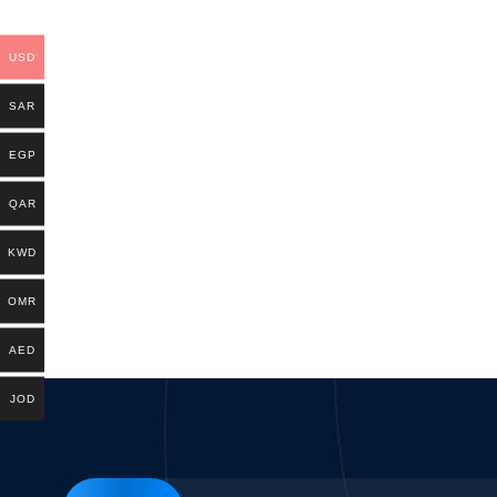
USD
SAR
EGP
QAR
KWD
OMR
AED
JOD